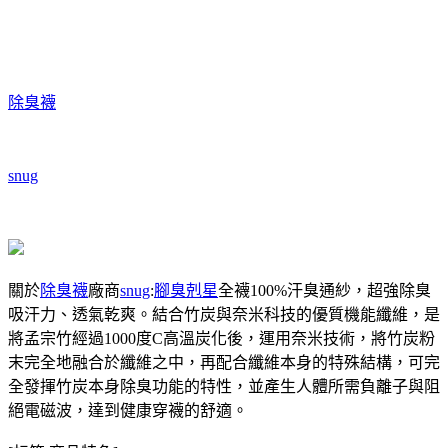
除臭襪
snug
關於
除臭襪
廠商
snug
:
腳臭剋星
全襪100%汗臭通紗，超強除臭
吸汗力、透氣乾爽。結合竹炭與奈米科技的優質機能纖維，是
將孟宗竹經過1000度C高溫炭化後，運用奈米技術，將竹炭粉
末完全地融合於纖維之中，再配合纖維本身的特殊結構，可完
全發揮竹炭本身除臭功能的特性，並產生人體所需負離子與阻
絕電磁波，達到健康穿襪的舒適。