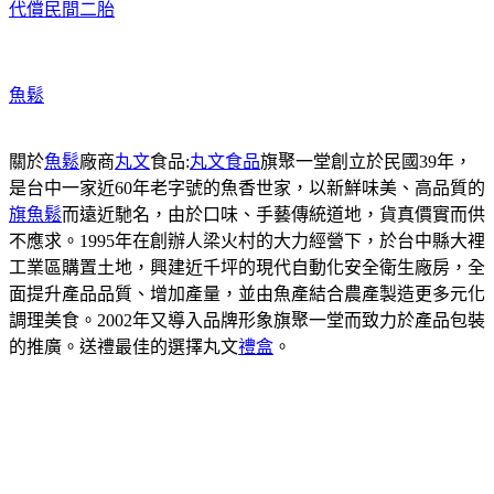
代償民間二胎
魚鬆
關於
魚鬆
廠商
丸文
食品:
丸文食品
旗聚一堂創立於民國39年，
是台中一家近60年老字號的魚香世家，以新鮮味美、高品質的
旗魚鬆
而遠近馳名，由於口味、手藝傳統道地，貨真價實而供
不應求。1995年在創辦人梁火村的大力經營下，於台中縣大裡
工業區購置土地，興建近千坪的現代自動化安全衛生廠房，全
面提升產品品質、增加產量，並由魚產結合農產製造更多元化
調理美食。2002年又導入品牌形象旗聚一堂而致力於產品包裝
的推廣。送禮最佳的選擇丸文
禮盒
。