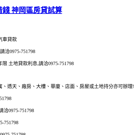
錢 神岡區房貸試算
汽車貸款
975-751798
地貸款利息,請洽0975-751798
寓、透天、廠房、大樓、華廈、店面、房屋或土地持分亦可辦理!
1798
75-751798
51798
5-751798