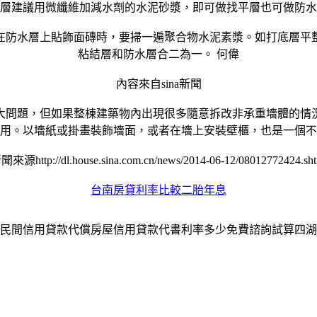
層建議用微纖維加減水劑的水泥砂漿，即可做找平層也可做防水
防水層上貼飾面磚時，要掃一遍聚合物水泥素漿。如打底層平整
粘結層和防水層合二為一。 何偉
內容來自sina新聞
問題，但如果整棟建築物內出現很多隨意拆改非承重墻體的情況
用。以墻紙或掛畫裝飾墻面，或者在墻上安裝壁櫃，也是一個不
聞來源http://dl.house.sina.com.cn/news/2014-06-12/08012772424.sht
台南房貸利率比較二胎年息
民間信用貸款代償房屋信用貸款代書利率多少免費諮詢試算四湖