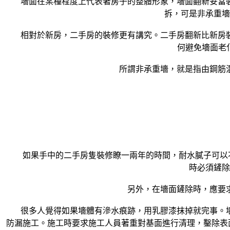
墻面在某種程度上代表著房子的整體形象，墻面翻新妥當裝
拆，可是非承重墻
相對於新房，二手房的裝修更有講究。二手房翻新比新房裝
何避免墻面老
所謂非承重墻，就是指由鋼筋混
如果手中的二手房隻裝修瞭一兩年的時間，耐水膩子可以不
時必須鏟除
另外，在墻面鏟除時，應要求
很多人覺得如果墻體有滲水痕跡，用乳膠漆抹掉就完事。墻
防漏施工。施工時要求施工人員著重對基面進行清理，鑿除表