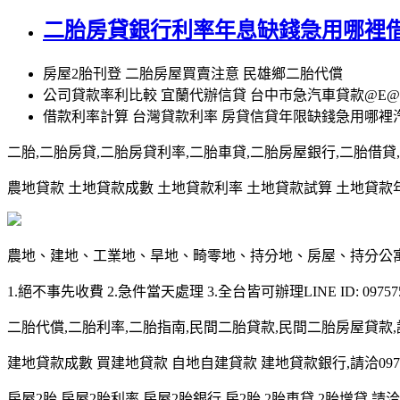
二胎房貸銀行利率年息缺錢急用哪裡借
房屋2胎刊登 二胎房屋買賣注意 民雄鄉二胎代償
公司貸款率利比較 宜蘭代辦信貸 台中市急汽車貸款@E@
借款利率計算 台灣貸款利率 房貸信貸年限缺錢急用哪裡
二胎,二胎房貸,二胎房貸利率,二胎車貸,二胎房屋銀行,二胎借貸,請洽0
農地貸款 土地貸款成數 土地貸款利率 土地貸款試算 土地貸款年限 土
農地、建地、工業地、旱地、畸零地、持分地、房屋、持分公
1.絕不事先收費 2.急件當天處理 3.全台皆可辦理LINE ID: 097575
二胎代償,二胎利率,二胎指南,民間二胎貸款,民間二胎房屋貸款,請洽09
建地貸款成數 買建地貸款 自地自建貸款 建地貸款銀行,請洽0975-7
房屋2胎,房屋2胎利率,房屋2胎銀行,房2胎,2胎車貸,2胎增貸,請洽097