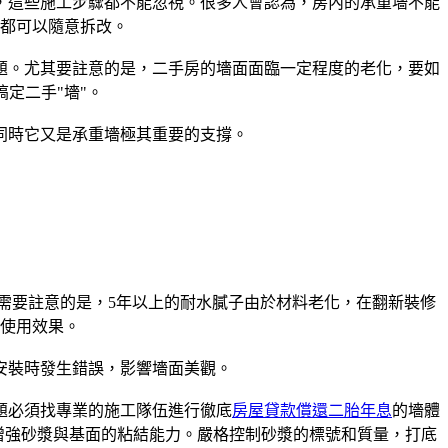
這些施工步驟都不能忽視。很多人會認為，房內的承重墻不能
都可以隨意拆改。
。尤其要註意的是，二手房的墻面面臨一定程度的老化，要如
定二手"墻"。
時它又是承重墻極其重要的支撐。
要註意的是，5年以上的耐水膩子由於材料老化，在翻新裝修
使用效果。
裝時發生錯誤，影響墻面美觀。
題必須找專業的施工隊伍進行徹底
房屋貸款償還二胎年息
的墻體
增強砂漿與基面的粘結能力。嚴格控制砂漿的標號和質量，打底