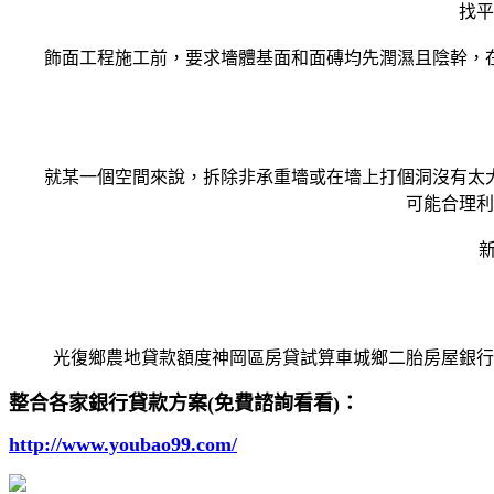
找平
飾面工程施工前，要求墻體基面和面磚均先潤濕且陰幹，在
就某一個空間來說，拆除非承重墻或在墻上打個洞沒有太大
可能合理利
新
光復鄉農地貸款額度神岡區房貸試算車城鄉二胎房屋銀行
整合各家銀行貸款方案(免費諮詢看看)：
http://www.youbao99.com/