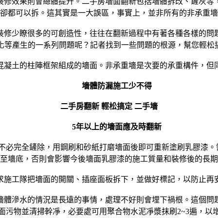
修效果則會總體提升。二手房墻面翻新包括墻體拆改、鏟灰等，
卻都可以拆。這其實是一大誤區，事實上，並非所有的非承重墻
修少瞭很多的可創造性，往往在翻新過程中有著各種各樣的問題
化等產生的一系列問題呢？記者找到一些問題的根源，幫您輕松搞
凝土的柱陣框架組成的墻面。非承重墻是次要的承重構件，但同
墻體防漏施工少不得
二手房翻新 輕松搞定 二手墻
5年以上的墻面應及時翻新
必完全鏟除，用鋼刷和砂紙打磨墻面後即可重新塗刷乳膠漆。需
至墻底，否則會影響今後墻面乳膠漆的施工質量和裝修後的長期
施工隊把墻面的開關、插座面板拆下，並做好標記，以防止再安
體滲水的情況是長遠的事情，處理不好則會埋下禍根。這個問
面污物並清掃幹凈，必要處可用聚合物水泥凈漿抹刷2~3遍，以